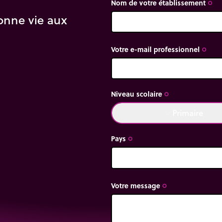
Nom de votre établissement
trip_origin
onne vie aux
Votre e-mail professionnel
trip_origin
Niveau scolaire
trip_origin
Primaire
done
Pays
trip_origin
Votre message
trip_origin