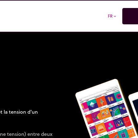
FR
expand_more
et la tension d'un
une tension) entre deux