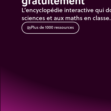
gratuitement
L’encyclopédie interactive qui d
sciences et aux maths en classe.
P
l
u
s
d
e
1
0
0
0
r
e
s
s
o
u
r
c
e
s
source