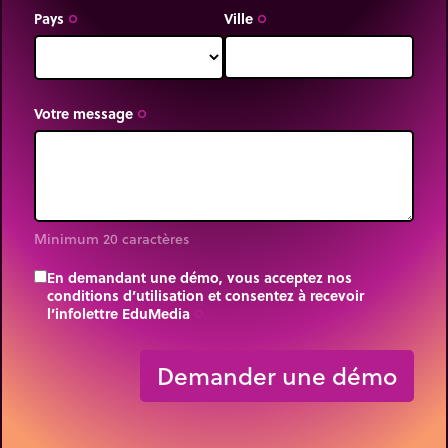
Pays
Ville
trip_origin
trip_origin
Votre message
trip_origin
Minimum 20 caractères
En demandant une démo, vous acceptez nos
conditions d’utilisation et consentez à recevoir
l’infolettre EduMedia
trip_origin
Demander une démo