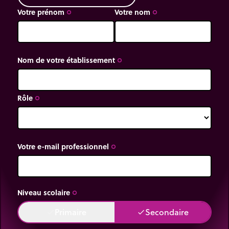
Votre prénom
Votre nom
trip_origin
trip_origin
Nom de votre établissement
trip_origin
Rôle
trip_origin
Votre e-mail professionnel
trip_origin
Niveau scolaire
trip_origin
Primaire
Secondaire
done
done