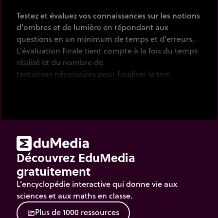
Testez et évaluez vos connaissances sur les notions
d'ombres et de lumière en répondant aux
questions en un minimum de temps et d'erreurs.
L'évaluation finale tient compte à la fois du temps
réalisé et du nombre de
tentatives nécessaires pour finaliser le test.
Cocher
la bonne réponse puis
cliquer
sur le
bouton [next-image].
Découvrez EduMedia
gratuitement
L’encyclopédie interactive qui donne vie aux
sciences et aux maths en classe.
P
l
u
s
d
e
1
0
0
0
r
e
s
s
o
u
r
c
e
s
source