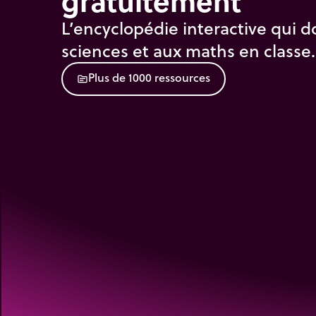
gratuitement
L’encyclopédie interactive qui d
sciences et aux maths en classe.
P
l
u
s
d
e
1
0
0
0
r
e
s
s
o
u
r
c
e
s
source