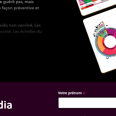
e guérit pas, mais
 façon préventive et
ividu non vacciné. Les
cciné. Les échelles du
'animation.
épidémie (modèle
le thème de l'épidémie.
 ;
Votre prénom
trip_origin
relatives au COVID-19.
dia