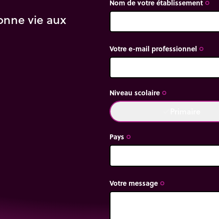
Nom de votre établissement
trip_origin
onne vie aux
Votre e-mail professionnel
trip_origin
Niveau scolaire
trip_origin
Primaire
done
Pays
trip_origin
Votre message
trip_origin