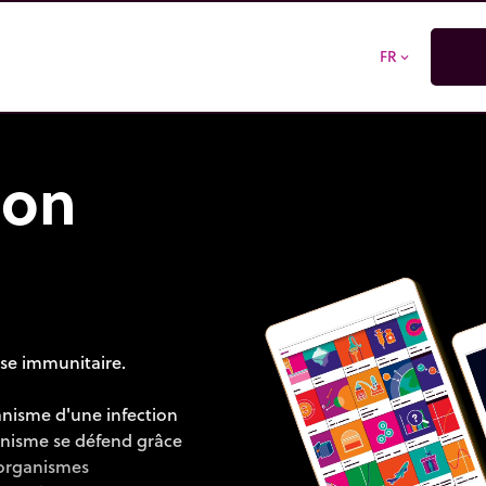
FR
expand_more
ion
nse immunitaire.
anisme d'une infection
anisme se défend grâce
organismes