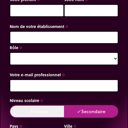
Nom de votre établissement
trip_origin
Rôle
trip_origin
Votre e-mail professionnel
trip_origin
Niveau scolaire
trip_origin
Primaire
Secondaire
done
done
Pays
Ville
trip_origin
trip_origin