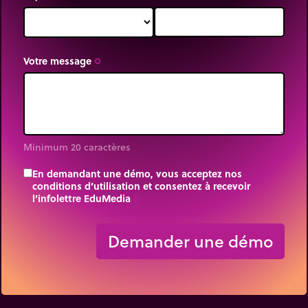
Votre message
trip_origin
Minimum 20 caractères
En demandant une démo, vous acceptez nos
conditions d’utilisation et consentez à recevoir
l’infolettre EduMedia
trip_origin
Demander une démo