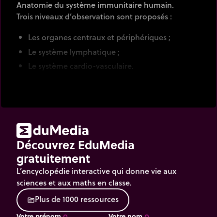
Anatomie du système immunitaire humain.
Trois niveaux d’observation sont proposés :
Les organes centraux et périphériques ;
Le système lymphatique ;
Le système cardio-vasculaire.
Découvrez EduMedia
gratuitement
L’encyclopédie interactive qui donne vie aux
sciences et aux maths en classe.
P
l
u
s
d
e
1
0
0
0
r
e
s
s
o
u
r
c
e
s
source
Votre prénom
Votre nom
trip_origin
trip_origin