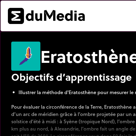
Eratosthèn
Objectifs d’apprentissage
Illustrer la méthode d'Eratosthène pour mesurer le r
Pour évaluer la circonférence de la Terre, Eratosthène 
d’un arc de méridien grâce à l’ombre projetée par un ax
solstice d’été à midi : à Syène (tropique Nord), l’ombre 
km plus au nord, à Alexandrie, l’ombre fait un angle de 7
soit 1/50 de 360°. La circonférence vaut donc 50 fois la