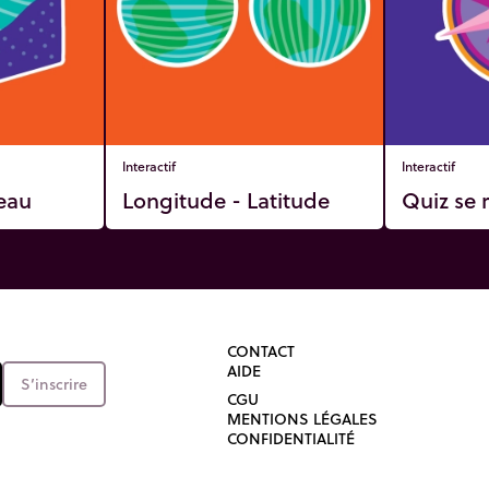
Interactif
Interactif
eau
Longitude - Latitude
Quiz se r
CONTACT
AIDE
S’inscrire
CGU
MENTIONS LÉGALES
CONFIDENTIALITÉ