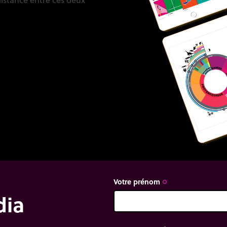
Votre prénom
trip_origin
dia