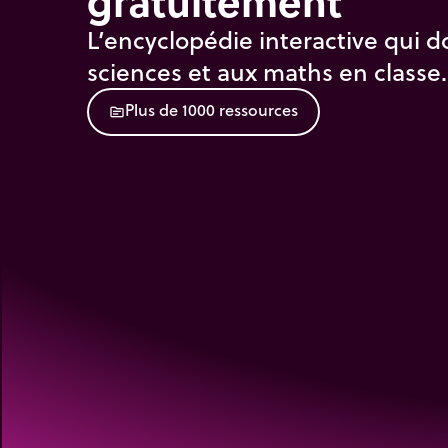
gratuitement
L’encyclopédie interactive qui d
sciences et aux maths en classe.
P
l
u
s
d
e
1
0
0
0
r
e
s
s
o
u
r
c
e
s
source