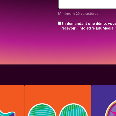
Minimum 20 caractères
En demandant une démo, vous a
recevoir l’infolettre EduMedia
trip_o