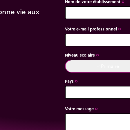
Nom de votre établissement
trip_origin
onne vie aux
Votre e-mail professionnel
trip_origin
Niveau scolaire
trip_origin
Primaire
done
Pays
trip_origin
Votre message
trip_origin