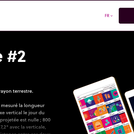
FR
expand_more
e #2
ayon terrestre.
a mesuré la longueur
e vertical le jour du
projetée est nulle ; 800
,2° avec la verticale,
 distance entre ces deux