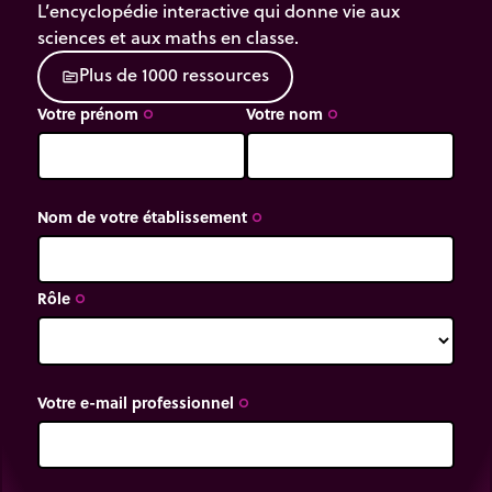
L’encyclopédie interactive qui donne vie aux
sciences et aux maths en classe.
P
l
u
s
d
e
1
0
0
0
r
e
s
s
o
u
r
c
e
s
source
Votre prénom
Votre nom
trip_origin
trip_origin
Nom de votre établissement
trip_origin
Rôle
trip_origin
Votre e-mail professionnel
trip_origin