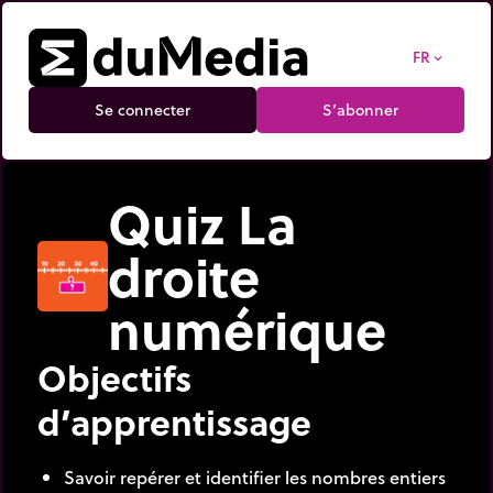
FR
expand_more
Se connecter
S’abonner
Quiz La
droite
numérique
Objectifs
d’apprentissage
Savoir repérer et identifier les nombres entiers