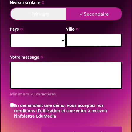
Niveau scolaire
trip_origin
Primaire
Secondaire
done
done
Pays
Ville
trip_origin
trip_origin
Votre message
trip_origin
Minimum 20 caractères
En demandant une démo, vous acceptez nos
conditions d’utilisation et consentez à recevoir
l’infolettre EduMedia
trip_origin