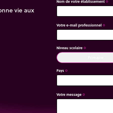
Nom de votre établissement
trip_origin
onne vie aux
Votre e-mail professionnel
trip_origin
Niveau scolaire
trip_origin
Primaire
done
Pays
trip_origin
Votre message
trip_origin