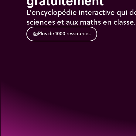
gratuitement
L’encyclopédie interactive qui d
sciences et aux maths en classe.
P
l
u
s
d
e
1
0
0
0
r
e
s
s
o
u
r
c
e
s
source