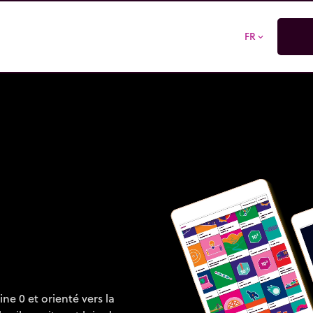
FR
expand_more
e 0 et orienté vers la