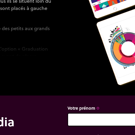
us ils se situent loin du
 sont placés à gauche
 des petits aux grands
 L'option « Graduation
n avant de placer
Votre prénom
trip_origin
dia