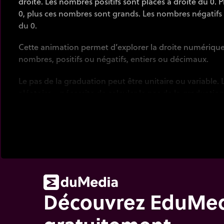
droite. Les nombres positifs sont placés à droite du 0. Pl
0, plus ces nombres sont grands. Les nombres négatifs
du 0.
Cette animation permet d’explorer la droite numérique
nombres, positifs ou négatifs, entiers ou décimaux.
Le pas de la graduation peut être unitaire ou variable.
aléatoire » nécessite de calculer le pas de la graduatio
l'étiquette sur la droite.
Découvrez EduMe