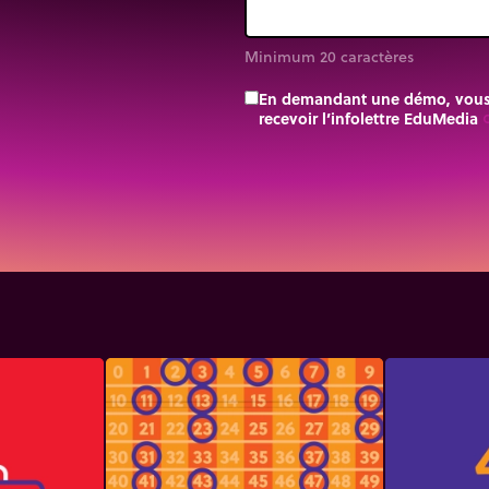
Minimum 20 caractères
En demandant une démo, vous a
recevoir l’infolettre EduMedia
trip_o