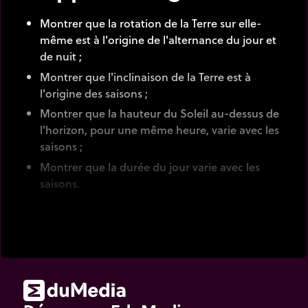
Montrer que la rotation de la Terre sur elle-
même est à l'origine de l'alternance du jour et
de nuit ;
Montrer que l'inclinaison de la Terre est à
l'origine des saisons ;
Montrer que la hauteur du Soleil au-dessus de
l'horizon, pour une même heure, varie avec les
saisons ;
Montrer que la durée du jour varie avec les
saisons.
La Terre tourne sur elle-même et autour du Soleil.
Mais depuis la Terre, c'est le Soleil qui semble
tourner autour de la Terre d'Est en Ouest. À midi
(heure solaire), le Soleil atteint sa position la plus
haute dans le ciel. Celle-ci varie au cours des
saisons et dépend de la latitude du lieu