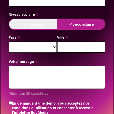
Crédit images : Lune 3D (NASA's Scientific
Visualization Studio), Terre et Soleil 3D
Niveau scolaire
trip_origin
(http://planetpixelemporium.com/planets.html),
Primaire
Secondaire
done
done
données du ciel
(https://simbad.cds.unistra.fr/simbad/).
Pays
Ville
trip_origin
trip_origin
Votre message
trip_origin
Minimum 20 caractères
En demandant une démo, vous acceptez nos
conditions d’utilisation et consentez à recevoir
l’infolettre EduMedia
trip_origin