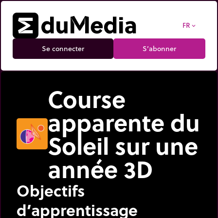
FR
expand_more
Se connecter
S’abonner
Course
apparente du
Soleil sur une
année 3D
Objectifs
d’apprentissage