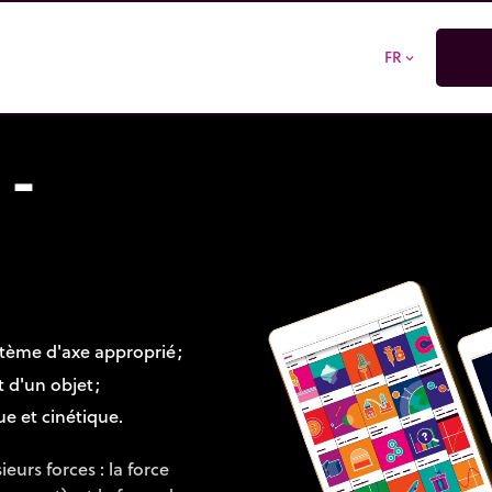
FR
expand_more
 -
ystème d'axe approprié ;
 d'un objet ;
ue et cinétique.
eurs forces : la force