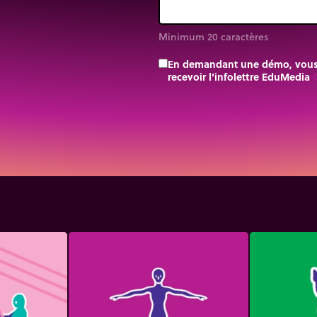
Minimum 20 caractères
En demandant une démo, vous a
recevoir l’infolettre EduMedia
trip_o