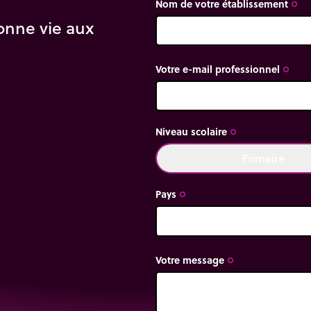
Nom de votre établissement
trip_origin
onne vie aux
 implique de bien
xe approprié et de
Votre e-mail professionnel
trip_origin
 et le type de surface
Niveau scolaire
trip_origin
Primaire
done
Pays
trip_origin
Votre message
trip_origin