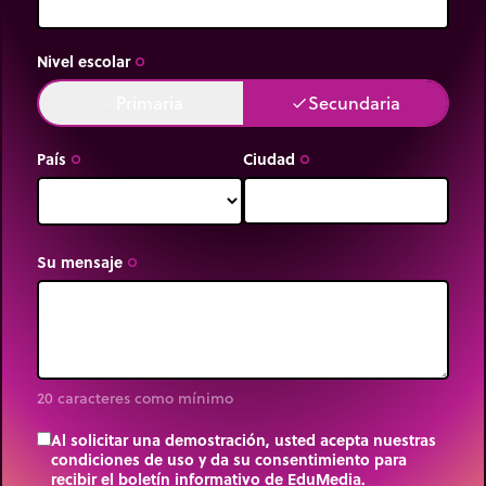
Nivel escolar
trip_origin
Primaria
Secundaria
done
done
País
Ciudad
trip_origin
trip_origin
Su mensaje
trip_origin
20 caracteres como mínimo
Al solicitar una demostración, usted acepta nuestras
condiciones de uso y da su consentimiento para
recibir el boletín informativo de EduMedia.
trip_origin