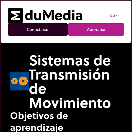
ES
expand_more
Conectarse
Abonarse
Sistemas de
Transmisión
de
Movimiento
Objetivos de
aprendizaje