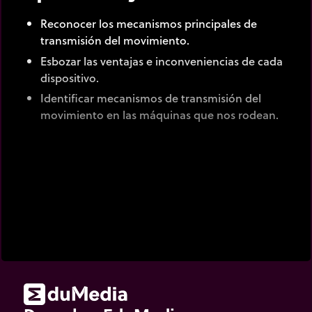
Reconocer los mecanismos principales de
transmisión del movimiento.
Esbozar las ventajas e inconveniencias de cada
dispositivo.
Identificar mecanismos de transmisión del
movimiento en las máquinas que nos rodean.
Los mecanismos de transmisión de movimiento
permiten transferir energía mecánica de un objeto
a otro sin cambiar la naturaleza del movimiento
(rotacional a rotacional o traslacional a
traslacional).