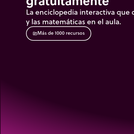
gratuitamente
La enciclopedia interactiva que d
y las matemáticas en el aula.
M
á
s
d
e
1
0
0
0
r
e
c
u
r
s
o
s
source