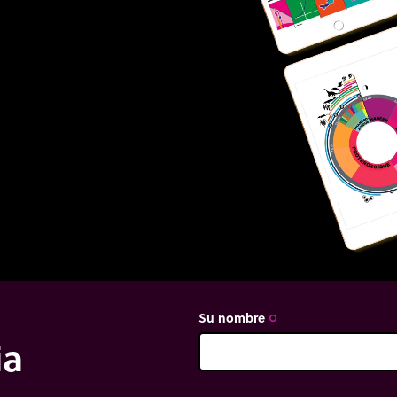
Su nombre
trip_origin
ia