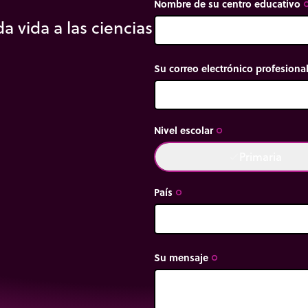
Nombre de su centro educativo
trip_or
a vida a las ciencias
Su correo electrónico profesiona
Nivel escolar
trip_origin
Primaria
done
País
trip_origin
Su mensaje
trip_origin