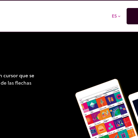
ES
expand_more
un cursor que se
 de las flechas