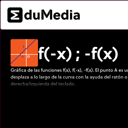
f(-x) ; -f(x)
Gráfica de las funciones f(x), f(-x), -f(x). El punto A es 
desplaza a lo largo de la curva con la ayuda del ratón o
derecha/izquierda del teclado.