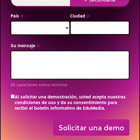
País
Ciudad
trip_origin
trip_origin
Su mensaje
trip_origin
20 caracteres como mínimo
Al solicitar una demostración, usted acepta nuestras
condiciones de uso y da su consentimiento para
recibir el boletín informativo de EduMedia.
trip_origin
Solicitar una demo