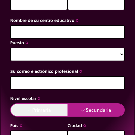
Nombre de su centro educativo
trip_origin
Puesto
trip_origin
Su correo electrónico profesional
trip_origin
Nivel escolar
trip_origin
Primaria
Secundaria
done
done
País
Ciudad
trip_origin
trip_origin