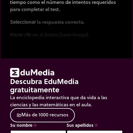
tiempo como el número de intentos requeridos
para completar el test.
Seleccionar
la respuesta correcta.
Hacer clic
en el botón [next-image].
Descubra EduMedia
gratuitamente
La enciclopedia interactiva que da vida a las
ciencias y las matemáticas en el aula.
M
á
s
d
e
1
0
0
0
r
e
c
u
r
s
o
s
source
Su nombre
Sus apellidos
trip_origin
trip_origin