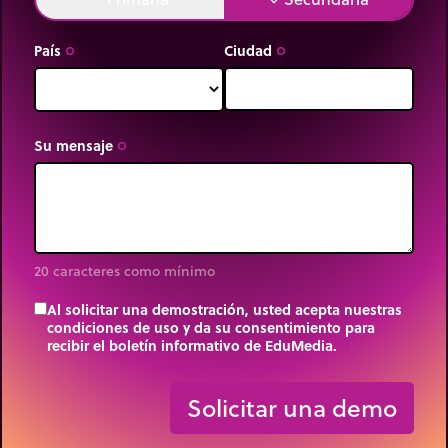
País
Ciudad
trip_origin
trip_origin
Su mensaje
trip_origin
20 caracteres como mínimo
Al solicitar una demostración, usted acepta nuestras
condiciones de uso y da su consentimiento para
recibir el boletín informativo de EduMedia.
trip_origin
Solicitar una demo