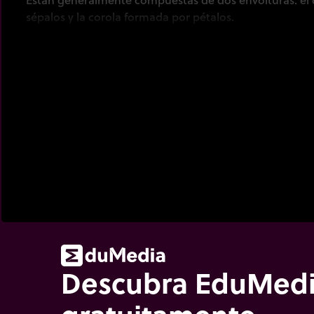
sépalos y la corola formada por pétalos.
Descubra EduMed