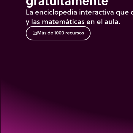
gratuitamente
La enciclopedia interactiva que d
y las matemáticas en el aula.
M
á
s
d
e
1
0
0
0
r
e
c
u
r
s
o
s
source