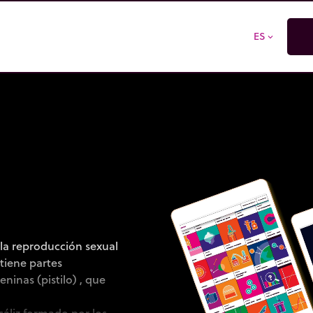
ES
expand_more
r la reproducción sexual
ntiene partes
ninas (pistilo) , que
áliz formado por los