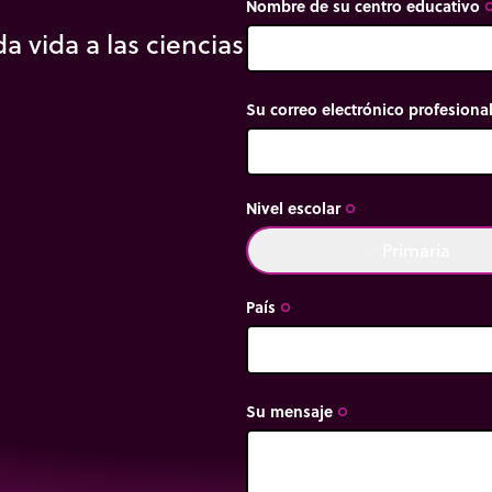
Nombre de su centro educativo
trip_or
a vida a las ciencias
Su correo electrónico profesiona
Nivel escolar
trip_origin
Primaria
done
País
trip_origin
Su mensaje
trip_origin