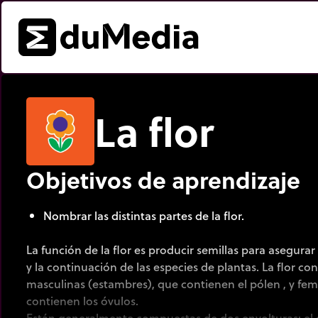
La flor
Objetivos de aprendizaje
Nombrar las distintas partes de la flor.
La función de la flor es producir semillas para asegura
y la continuación de las especies de plantas. La flor co
masculinas (estambres), que contienen el pólen , y feme
contienen los óvulos.
Están generalmente compuestas de dos envolturas: el c