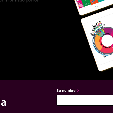
Su nombre
trip_origin
ia