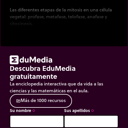
Las diferentes etapas de la mitosis en una célula
vegetal: profase, metafase, telofase, anafase y
citocinesis.
Descubra EduMedia
gratuitamente
La enciclopedia interactiva que da vida a las
ciencias y las matemáticas en el aula.
M
á
s
d
e
1
0
0
0
r
e
c
u
r
s
o
s
source
Su nombre
Sus apellidos
trip_origin
trip_origin