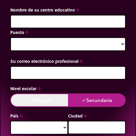
Nombre de su centro educativo
trip_origin
Puesto
trip_origin
Su correo electrónico profesional
trip_origin
Nivel escolar
trip_origin
Primaria
Secundaria
done
done
País
Ciudad
trip_origin
trip_origin