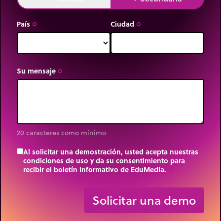
País
Ciudad
trip_origin
trip_origin
Su mensaje
trip_origin
20 caracteres como mínimo
Al solicitar una demostración, usted acepta nuestras
condiciones de uso y da su consentimiento para
recibir el boletín informativo de EduMedia.
trip_origin
Solicitar una demo