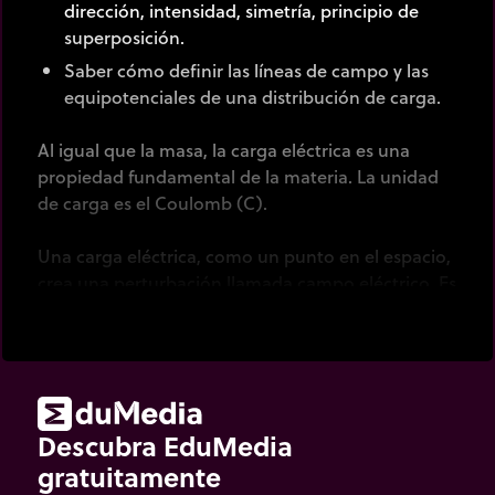
dirección, intensidad, simetría, principio de
superposición.
Saber cómo definir las líneas de campo y las
equipotenciales de una distribución de carga.
Al igual que la masa, la carga eléctrica es una
propiedad fundamental de la materia. La unidad
de carga es el Coulomb (C).
Una carga eléctrica, como un punto en el espacio,
crea una perturbación llamada campo eléctrico. Es
un campo vectorial (intensidad o magnitud y,
dirección en cualquier punto en el campo)
representado por
E
. La unidad es el voltio por
metro [V/m].
Descubra EduMedia
El vector de campo eléctrico creado por una carga,
Q
, en ​​el punto P en el espacio está definido por:
gratuitamente
1