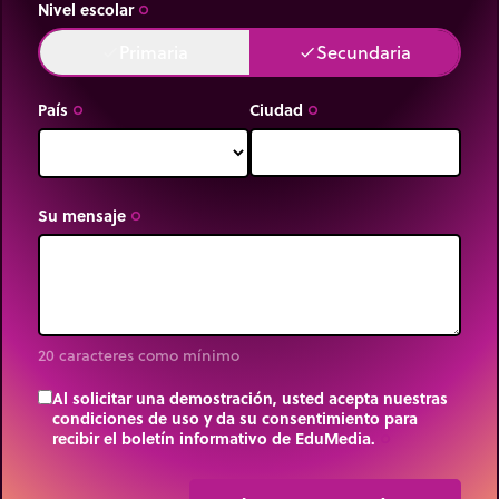
equipotenciales, hacia el potencial decreciente.
Nivel escolar
trip_origin
Primaria
Secundaria
done
done
País
Ciudad
trip_origin
trip_origin
Su mensaje
trip_origin
20 caracteres como mínimo
Al solicitar una demostración, usted acepta nuestras
condiciones de uso y da su consentimiento para
recibir el boletín informativo de EduMedia.
trip_origin