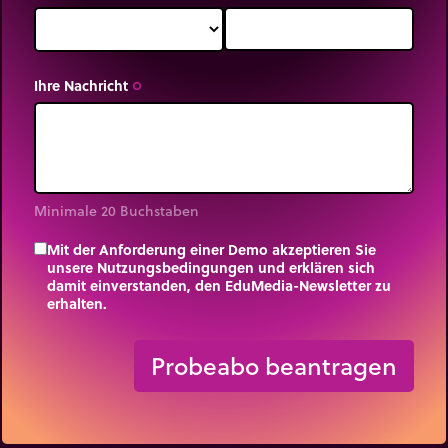
sogar großen Luft- oder Wassermassen berücksichtigt
werden.
Ihre Nachricht
trip_origin
Minimale 20 Buchstaben
Mit der Anforderung einer Demo akzeptieren Sie
unsere Nutzungsbedingungen und erklären sich
damit einverstanden, den EduMedia-Newsletter zu
erhalten.
trip_origin
Probeabo beantragen