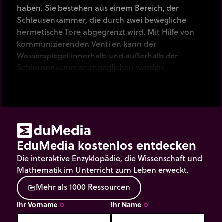
haben. Sie bestehen aus einem Bereich, der
Schleusenkammer, die durch zwei bewegliche
hermetische Tore abgegrenzt wird. Mit Hilfe von
kommunizierenden Ventilen kann der
Wasserspiegel innerhalb und außerhalb der
Schleusenkammer angeglichen werden.
EduMedia kostenlos entdecken
Die interaktive Enzyklopädie, die Wissenschaft und
Mathematik im Unterricht zum Leben erweckt.
M
e
h
r
a
l
s
1
0
0
0
R
e
s
s
o
u
r
c
e
n
source
Ihr Vorname
Ihr Name
trip_origin
trip_origin