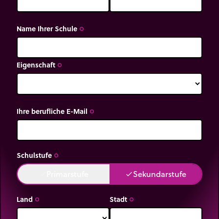
Name Ihrer Schule
trip_origin
Eigenschaft
trip_origin
Ihre berufliche E-Mail
trip_origin
Schulstufe
trip_origin
Primarstufe
Sekundarstufe
done
done
Land
Stadt
trip_origin
trip_origin