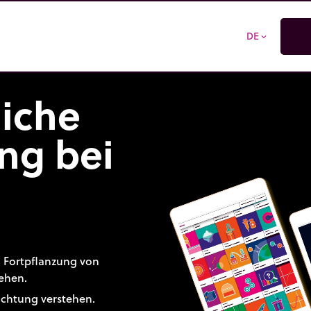
DE
expand_more
liche
ng bei
n Fortpflanzung von
ehen.
uchtung verstehen.