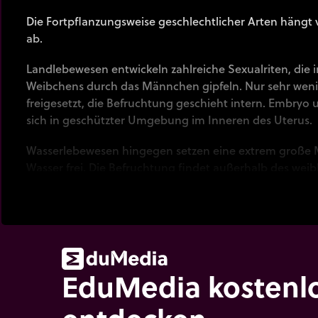
Die Fortpflanzungsweise geschlechtlicher Arten häng
ab.
Landlebewesen entwickeln zahlreiche Sexualriten, die 
Weibchens durch das Männchen gipfeln. Nur sehr we
freigesetzt, die Befruchtung geschieht intern. Embryo 
sich in geschützter Umgebung im Inneren des Uterus.
Wasserlebewesen hingegen setzen eine extrem groß
Wasser frei. Die Befruchtung findet außerhalb des weibl
Entwicklung des Individuums beginnt mit einem Larve
Entwicklung wird als „indirekt“ bezeichnet.
EduMedia kostenl