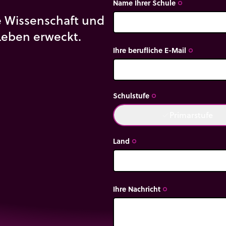
Name Ihrer Schule
trip_origin
ie Wissenschaft und
Leben erweckt.
Ihre berufliche E-Mail
trip_origin
Schulstufe
trip_origin
Primarstufe
done
Land
trip_origin
Ihre Nachricht
trip_origin