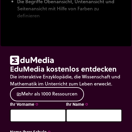
Die Begriffe Obenansicht, Untenansicht und
Seitenansicht mit Hilfe von Farben zu
definieren
EduMedia kostenlos entdecken
Die interaktive Enzyklopädie, die Wissenschaft und
Mathematik im Unterricht zum Leben erweckt.
M
e
h
r
a
l
s
1
0
0
0
R
e
s
s
o
u
r
c
e
n
source
Ihr Vorname
Ihr Name
trip_origin
trip_origin
Name Ihrer Schule