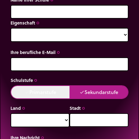
trip_origin
Eigenschaft
trip_origin
Ihre berufliche E-Mail
trip_origin
Schulstufe
trip_origin
Primarstufe
Sekundarstufe
done
done
Land
Stadt
trip_origin
trip_origin
Ihre Nachricht
trip_origin