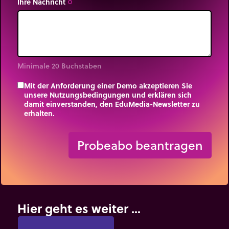
Ihre Nachricht
trip_origin
Minimale 20 Buchstaben
Mit der Anforderung einer Demo akzeptieren Sie
unsere Nutzungsbedingungen und erklären sich
damit einverstanden, den EduMedia-Newsletter zu
erhalten.
trip_origin
Probeabo beantragen
Hier geht es weiter ...