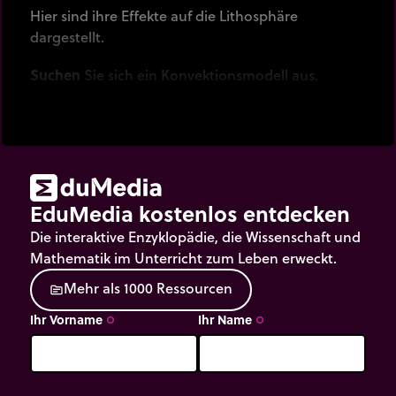
Hier sind ihre Effekte auf die Lithosphäre
dargestellt.
Suchen
Sie sich ein Konvektionsmodell aus.
EduMedia kostenlos entdecken
Die interaktive Enzyklopädie, die Wissenschaft und
Mathematik im Unterricht zum Leben erweckt.
M
e
h
r
a
l
s
1
0
0
0
R
e
s
s
o
u
r
c
e
n
source
Ihr Vorname
Ihr Name
trip_origin
trip_origin