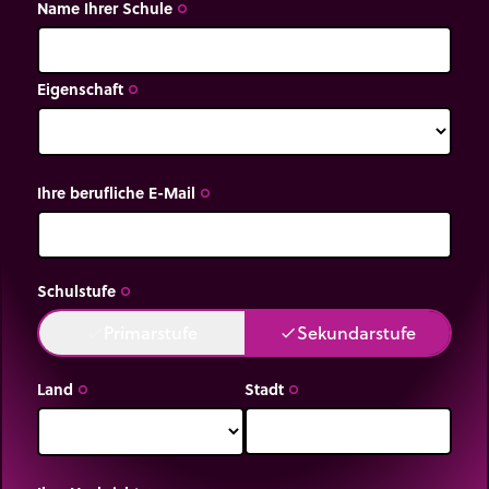
Name Ihrer Schule
trip_origin
Eigenschaft
trip_origin
Ihre berufliche E-Mail
trip_origin
Schulstufe
trip_origin
Primarstufe
Sekundarstufe
done
done
Land
Stadt
trip_origin
trip_origin