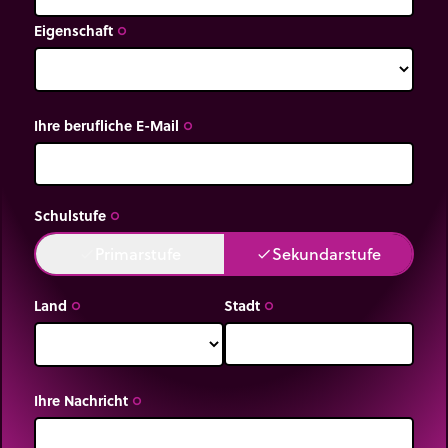
Eigenschaft
trip_origin
Ihre berufliche E-Mail
trip_origin
Schulstufe
trip_origin
Primarstufe
Sekundarstufe
done
done
Land
Stadt
trip_origin
trip_origin
Ihre Nachricht
trip_origin