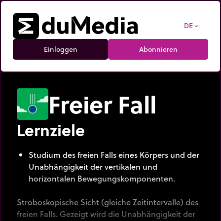
DE
expand_more
Einloggen
Abonnieren
Freier Fall
Lernziele
Studium des freien Falls eines Körpers und der
Unabhängigkeit der vertikalen und
horizontalen Bewegungskomponenten.
Stroboskopische Sicht (gleiche Zeitintervalle) des
freien Falls. Gezeigt wird die Unabhängigkeit der