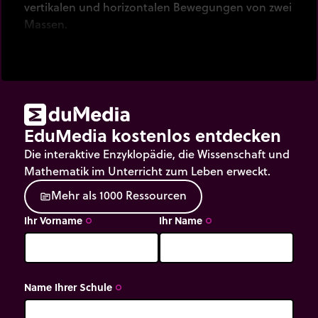
vertikalen und horizontalen Bewegungen von zwei
Massen.
EduMedia kostenlos entdecken
Die interaktive Enzyklopädie, die Wissenschaft und
Mathematik im Unterricht zum Leben erweckt.
M
e
h
r
a
l
s
1
0
0
0
R
e
s
s
o
u
r
c
e
n
source
Ihr Vorname
Ihr Name
trip_origin
trip_origin
Name Ihrer Schule
trip_origin