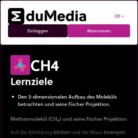
DE
expand_more
Einloggen
Abonnieren
CH4
Lernziele
Den 3-dimensionalen Aufbau des Moleküls
betrachten und seine Fischer Projektion.
Methanmolekül (CH
) und seine Fischer Projektion
4
Auf die Abbildung
klicken
und die Maus
bewegen
,