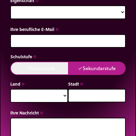
Eigenschaft
trip_origin
Ihre berufliche E-Mail
trip_origin
Schulstufe
trip_origin
Primarstufe
Sekundarstufe
done
done
Land
Stadt
trip_origin
trip_origin
Ihre Nachricht
trip_origin