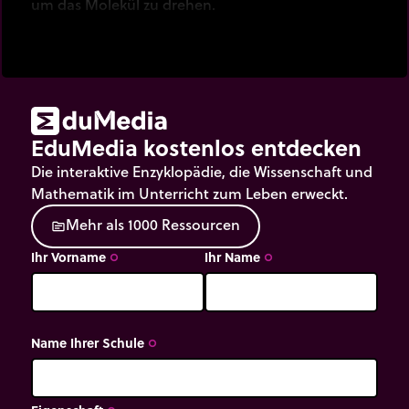
um das Molekül zu drehen.
EduMedia kostenlos entdecken
Die interaktive Enzyklopädie, die Wissenschaft und
Mathematik im Unterricht zum Leben erweckt.
M
e
h
r
a
l
s
1
0
0
0
R
e
s
s
o
u
r
c
e
n
source
Ihr Vorname
Ihr Name
trip_origin
trip_origin
Name Ihrer Schule
trip_origin