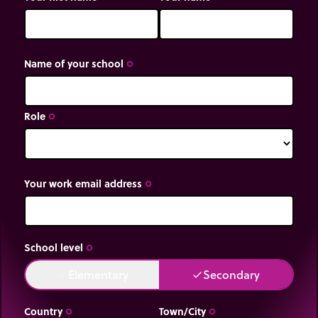
Name of your school
trip_origin
Role
trip_origin
Your work email address
trip_origin
School level
trip_origin
Elementary
Secondary
done
done
Country
Town/City
trip_origin
trip_origin