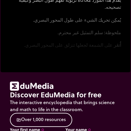
تصحيحه.
يُمكِن تحريك الشيء على طول المحور البصري.
ملحوظة: سلم التمثيل غير محترم.
اُنقر
على الشمعة لجعلها تنزلق على المحور البصري.
اٌنقر
على 'عدسة' لمشاهدة تأثير الزجاج المصحح (العدسات
المصححة).
Discover EduMedia for free
The interactive encyclopedia that brings science
and math to life in the classroom.
O
v
e
r
1
,
0
0
0
r
e
s
o
u
r
c
e
s
source
Your first name
Your name
trip_origin
trip_origin