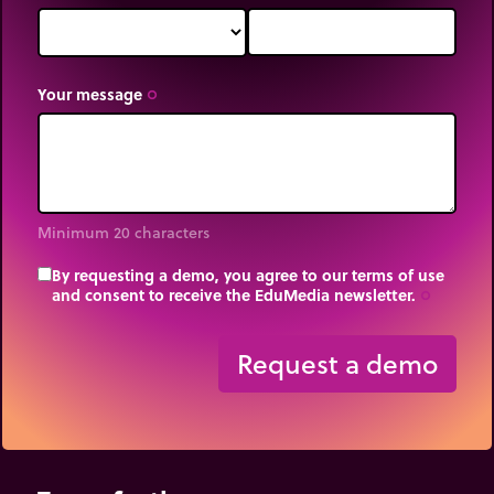
Your message
trip_origin
Minimum 20 characters
By requesting a demo, you agree to our terms of use
and consent to receive the EduMedia newsletter.
trip_origin
Request a demo