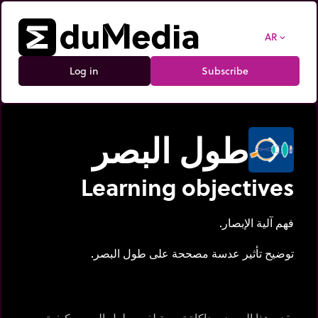
AR
expand_more
Log in
Subscribe
طول البصر
Learning objectives
فهم آلية الإبصار.
توضيح تأثير عدسة مصححة على طول البصر.
يقدم هذا المورد محاكاة تربوية لفهم طول البصر وكيفية