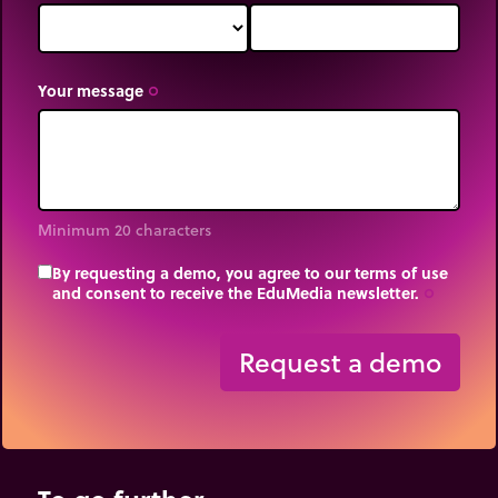
Your message
trip_origin
Minimum 20 characters
By requesting a demo, you agree to our terms of use
and consent to receive the EduMedia newsletter.
trip_origin
Request a demo