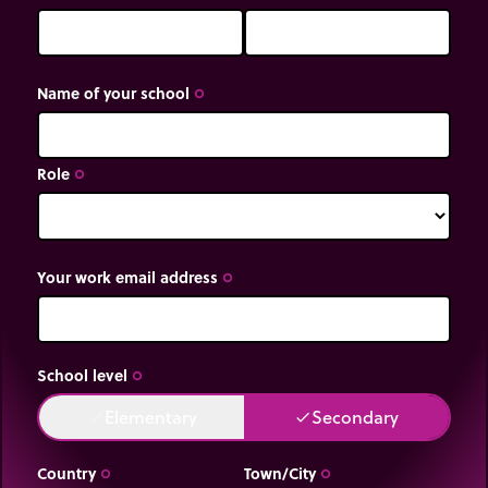
Name of your school
trip_origin
Role
trip_origin
Your work email address
trip_origin
School level
trip_origin
Elementary
Secondary
done
done
Country
Town/City
trip_origin
trip_origin