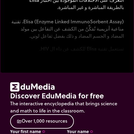
بالطريقة المباشرة و غير المباشرة.
(Elisa (Enzyme Linked ImmunoSorbent Assay، تقنية
مناعية أنزيمية تُمَكِّنُ من الكشف عن التفاعل بين مولد
المضاد و الجسم المضاد و ذلك بفضل تفاعل لوني.
تستعمل تقنية Elisa للكشف عن داء ال HIV.
Discover EduMedia for free
The interactive encyclopedia that brings science
and math to life in the classroom.
O
v
e
r
1
,
0
0
0
r
e
s
o
u
r
c
e
s
source
Your first name
Your name
trip_origin
trip_origin