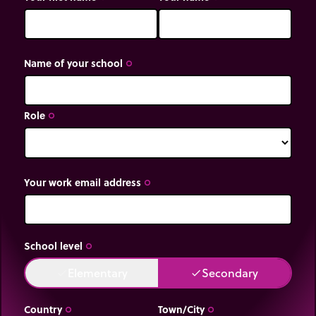
Name of your school
trip_origin
Role
trip_origin
Your work email address
trip_origin
School level
trip_origin
Elementary
Secondary
done
done
Country
Town/City
trip_origin
trip_origin