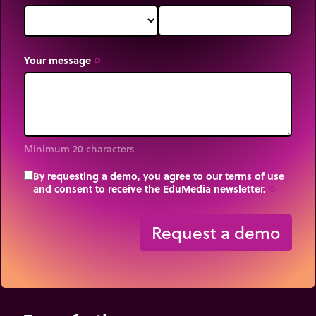
Your message
trip_origin
Minimum 20 characters
By requesting a demo, you agree to our terms of use
and consent to receive the EduMedia newsletter.
trip_origin
Request a demo