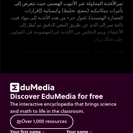
تمرالأغذية المتناولة عبر الأنبوب الهضمي حيث تتعرض إلى
تأثيرات ميكانيكية (مضغ، تخليط) وكيميائية (إفرازات
العصارة الهضمية). يُحول جزء من هذه الأغذية إلى مواد قيت
ذائبة تمر إلى الدم عن طريق المعي الدقيق ثم تُنقل إلى
الأعضاء. ويتم التخلص من الأغذية غيرالمهضومة في القولون
على شكل براز.
قم بتمرير
مؤشر الفأرة فوق التبيانة لإظهار المفاتيح.
Discover EduMedia for free
The interactive encyclopedia that brings science
and math to life in the classroom.
O
v
e
r
1
,
0
0
0
r
e
s
o
u
r
c
e
s
source
Your first name
Your name
trip_origin
trip_origin