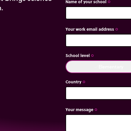
Name of your school
trip_origin
m.
Your work email address
trip_origin
School level
trip_origin
Elementary
done
Country
trip_origin
Your message
trip_origin