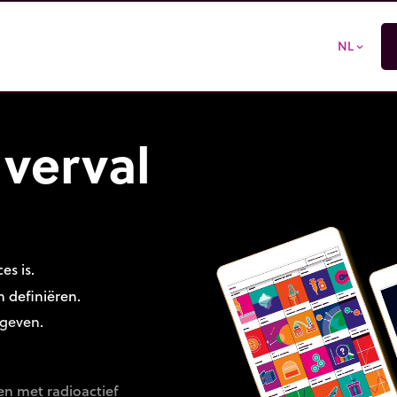
NL
expand_more
 verval
es is.
n definiëren.
ngeven.
n met radioactief