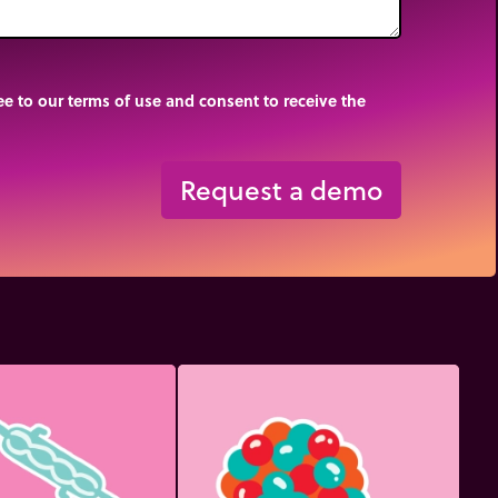
e to our terms of use and consent to receive the
Request a demo