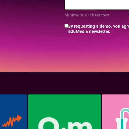
Minimum 20 characters
By requesting a demo, you agre
EduMedia newsletter.
trip_origin