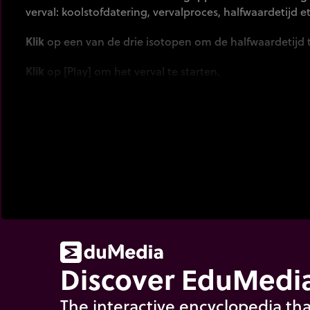
verval: koolstofdatering, vervalproces, halfwaardetijd et
Klik
op een van de drie isotopen om de halfwaardetijd t
Klik
op [Play] om het verval te starten.
Discover EduMedia
The interactive encyclopedia tha