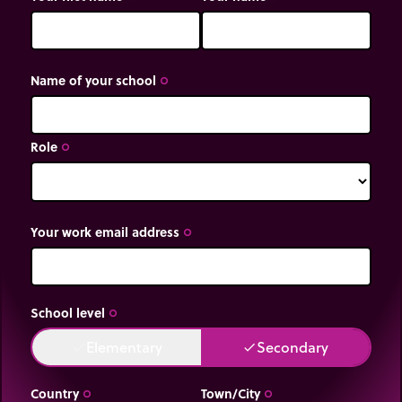
Name of your school
trip_origin
Role
trip_origin
Your work email address
trip_origin
School level
trip_origin
Elementary
Secondary
done
done
Country
Town/City
trip_origin
trip_origin