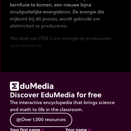
kernfusie te komen, een nieuwe bijna
onuitputtelijke energiebron. De energie die
vrijkomt bij dit proces, wordt gebruikt om
elektriciteit te produceren.
Het doel van ITER is om energie te produceren
door kernfusie.
ITER is een kostbaar project dat internationale
samenwerking vereist.
Discover EduMedia for free
The interactive encyclopedia that brings science
and math to life in the classroom.
O
v
e
r
1
,
0
0
0
r
e
s
o
u
r
c
e
s
source
Your first name
Your name
trip_origin
trip_origin