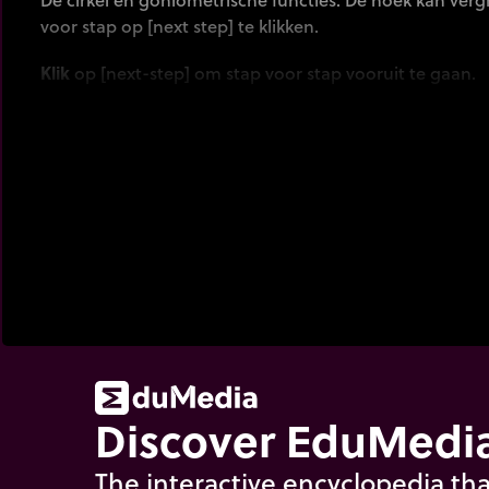
voor stap op [next step] te klikken.
Klik
op [next-step] om stap voor stap vooruit te gaan.
Discover EduMedia
The interactive encyclopedia tha