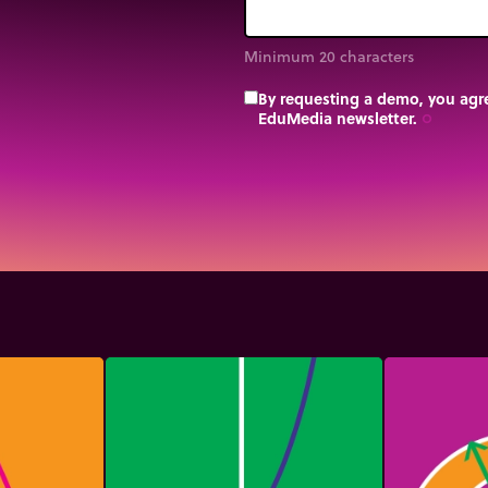
Minimum 20 characters
By requesting a demo, you agre
EduMedia newsletter.
trip_origin