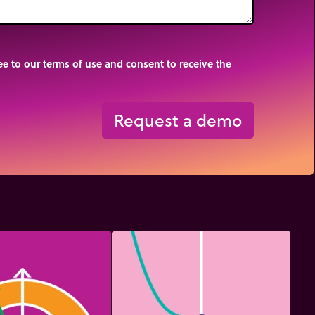
e to our terms of use and consent to receive the
Request a demo