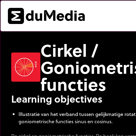
Cirkel /
Goniometri
functies
Learning objectives
Illustratie van het verband tussen gelijkmatige rotat
goniometrische functies sinus en cosinus.
De cirkel en goniometrische functies. De hoek kan ver