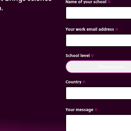
Name of your school
trip_origin
m.
Your work email address
trip_origin
School level
trip_origin
Elementary
done
Country
trip_origin
Your message
trip_origin