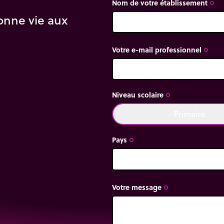
Nom de votre établissement
trip_origin
onne vie aux
Votre e-mail professionnel
trip_origin
vt.ac-creteil.fr/?
-temps-perdus
é Laval, Québec
Niveau scolaire
trip_origin
Primaire
done
que/intro.pt/planete_terre.html
Pays
trip_origin
Votre message
trip_origin