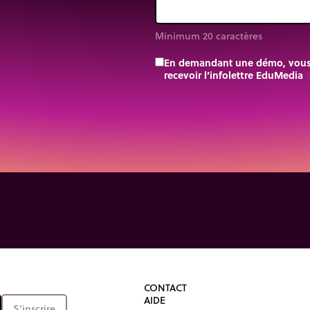
Minimum 20 caractères
En demandant une démo, vous a
recevoir l’infolettre EduMedia
trip_o
CONTACT
AIDE
S’inscrire