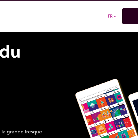
FR
expand_more
 du
e la grande fresque