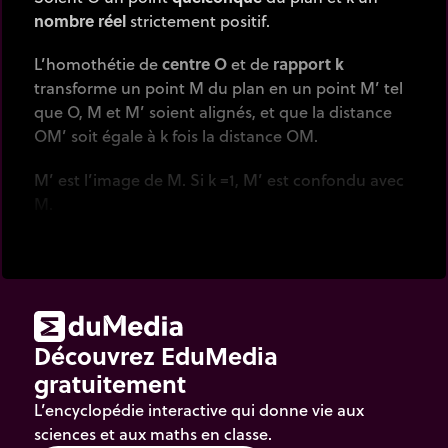
nombre réel
strictement positif.
L’homothétie de
centre O
et de
rapport k
transforme un point M du plan en un point M’ tel
que O, M et M’ soient alignés, et que la distance
OM’ soit égale à k fois la distance OM.
M’ est l’image de M. Si k =1, M’ est confondu avec
M.
L’homothétie de rapport 1 est la
transformation
identité
. Tous les points du plan sont
invariants
.
Si M est
confondu
avec le centre d’homothétie O,
alors son image M’
est confondue
avec O, quelle
Découvrez EduMedia
que soit la valeur de k.
gratuitement
Le centre de l’homothétie O est un
point invariant
L’encyclopédie interactive qui donne vie aux
pour tout k
.
sciences et aux maths en classe.