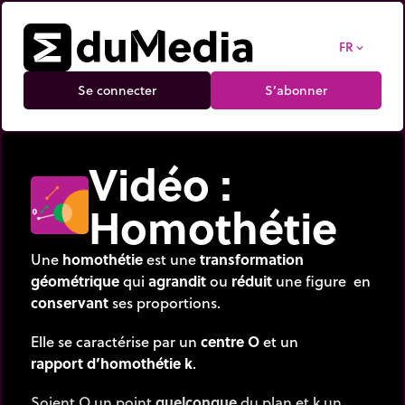
FR
expand_more
Se connecter
S’abonner
Vidéo :
Homothétie
Une
homothétie
est une
transformation
géométrique
qui
agrandit
ou
réduit
une figure en
conservant
ses proportions.
Elle se caractérise par un
centre O
et un
rapport d’homothétie k
.
Soient O un point
quelconque
du plan et k un