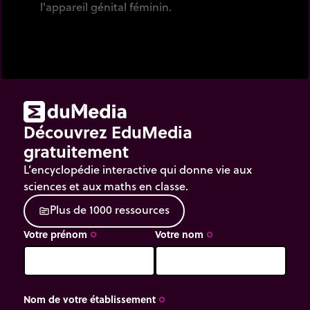
l'appareil génital féminin.
Découvrez EduMedia
gratuitement
L’encyclopédie interactive qui donne vie aux
sciences et aux maths en classe.
P
l
u
s
d
e
1
0
0
0
r
e
s
s
o
u
r
c
e
s
source
Votre prénom
Votre nom
trip_origin
trip_origin
Nom de votre établissement
trip_origin