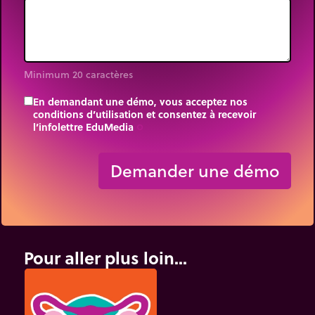
Minimum 20 caractères
En demandant une démo, vous acceptez nos
conditions d’utilisation et consentez à recevoir
l’infolettre EduMedia
trip_origin
Demander une démo
Pour aller plus loin...