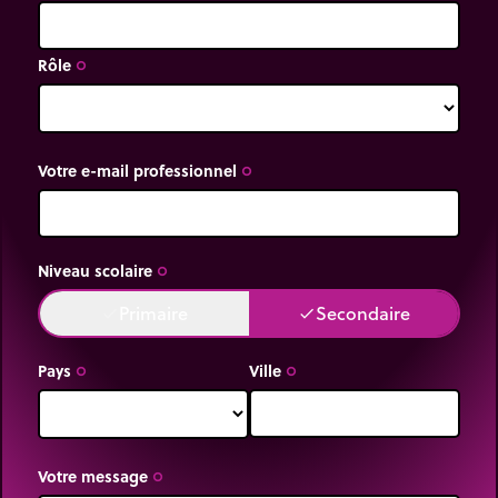
Rôle
trip_origin
Votre e-mail professionnel
trip_origin
Niveau scolaire
trip_origin
Primaire
Secondaire
done
done
Pays
Ville
trip_origin
trip_origin
Votre message
trip_origin