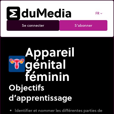
FR
expand_more
Se connecter
S’abonner
Appareil
génital
féminin
Objectifs
d’apprentissage
Identifier et nommer les différentes parties de