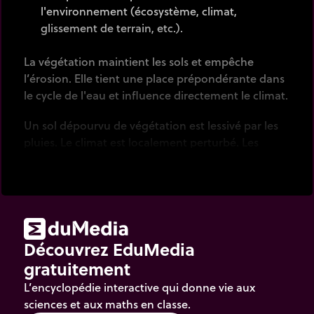
l'environnement (écosystème, climat,
glissement de terrain, etc.).
La végétation maintient les sols et empêche
l’érosion. Elle tient une place prépondérante dans
le cycle de l'eau et influence directement le climat.
Un sol dépourvu de végétation est lessivé par les
pluies. Le climat est localement perturbé. Les
conséquences sur l'environnement sont
considérables.
Découvrez EduMedia
gratuitement
L’encyclopédie interactive qui donne vie aux
sciences et aux maths en classe.