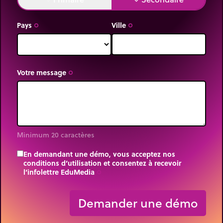
Pays
Ville
trip_origin
trip_origin
Votre message
trip_origin
Minimum 20 caractères
En demandant une démo, vous acceptez nos
conditions d’utilisation et consentez à recevoir
l’infolettre EduMedia
trip_origin
Demander une démo