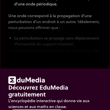
d'une onde périodique.
Une onde correspond à la propagation d'une
perturbation d'un endroit à un autre. Idéalement,
nous pouvons affirmer que :
La perturbation se propage sans déplacement
d'ensemble du support matériel ;
La forme de la perturbation est conservée. Elle
se retrouve un endroit plus loin, un instant plus
tard ;
La vitesse de propagation demeure constante.
L'onde progressive sinusoïdale est un cas
d'étude primordial parmi toutes les formes
Découvrez EduMedia
d'ondes.
gratuitement
Un chronomètre est disponible pour évaluer la
L’encyclopédie interactive qui donne vie aux
célérité de l'onde. Les boutons de navigation
sciences et aux maths en classe.