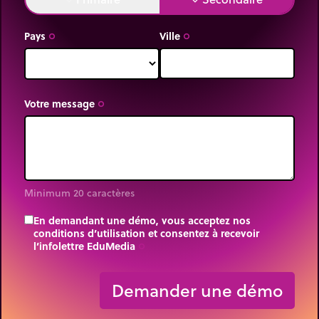
Pays
Ville
trip_origin
trip_origin
Votre message
trip_origin
Minimum 20 caractères
En demandant une démo, vous acceptez nos
conditions d’utilisation et consentez à recevoir
l’infolettre EduMedia
trip_origin
Demander une démo