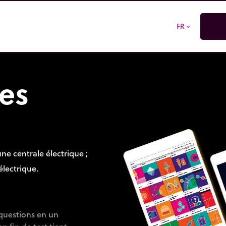
FR
expand_more
es
ne centrale électrique ;
électrique.
questions en un