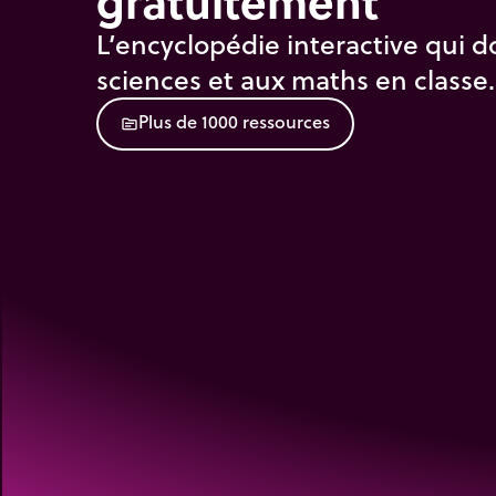
gratuitement
L’encyclopédie interactive qui d
sciences et aux maths en classe.
P
l
u
s
d
e
1
0
0
0
r
e
s
s
o
u
r
c
e
s
source