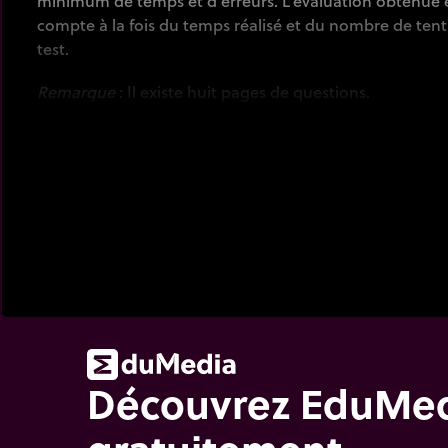
minimum de temps et d'erreurs. L'évaluation obtenue en
compte à la fois du temps réalisé et du nombre de tenta
test.
Remarque
: Il existe huit pages de questions.
Découvrez EduMe