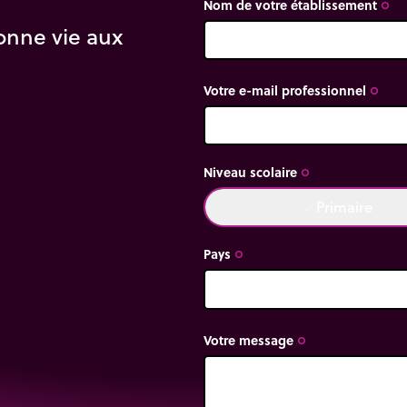
Nom de votre établissement
trip_origin
onne vie aux
Votre e-mail professionnel
trip_origin
Niveau scolaire
trip_origin
Primaire
done
Pays
trip_origin
Votre message
trip_origin