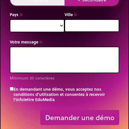
Pays
Ville
trip_origin
trip_origin
Votre message
trip_origin
Minimum 20 caractères
En demandant une démo, vous acceptez nos
conditions d’utilisation et consentez à recevoir
l’infolettre EduMedia
trip_origin
Demander une démo