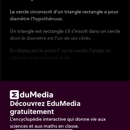
Le cercle circonscrit d'un triangle rectangle a pour
diamètre l'hypothénuse.
Un triangle est rectangle s'il s'inscrit dans un cercle
dont le diamètre est l'un de ses côtés.
En déplaçant le point C sur le cercle, l'angle du
triangle reste toujours droit.
Cliquer
puis
faire glisser
le point C.
Découvrez EduMedia
gratuitement
L’encyclopédie interactive qui donne vie aux
sciences et aux maths en classe.