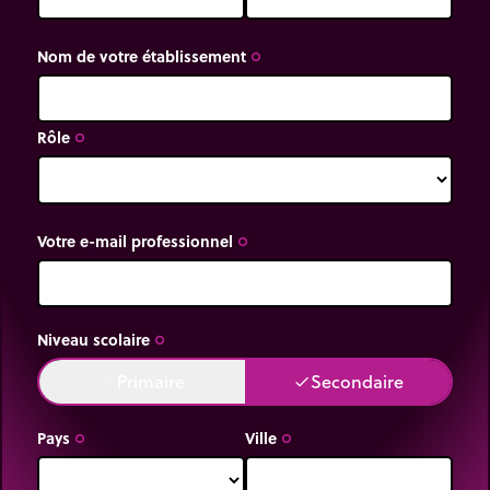
Nom de votre établissement
trip_origin
Rôle
trip_origin
Votre e-mail professionnel
trip_origin
Niveau scolaire
trip_origin
Primaire
Secondaire
done
done
Pays
Ville
trip_origin
trip_origin