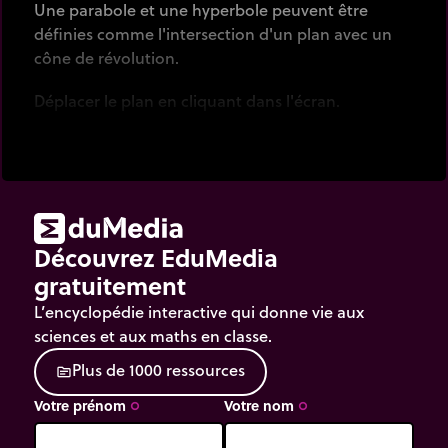
Une parabole et une hyperbole peuvent être
définies comme l'intersection d'un plan avec un
cône de révolution.
Déplacer le plan en cliquant dans l'écran.
Découvrez EduMedia
gratuitement
L’encyclopédie interactive qui donne vie aux
sciences et aux maths en classe.
P
l
u
s
d
e
1
0
0
0
r
e
s
s
o
u
r
c
e
s
source
Votre prénom
Votre nom
trip_origin
trip_origin