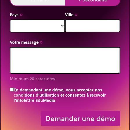
Pays
Ville
trip_origin
trip_origin
Votre message
trip_origin
Minimum 20 caractères
En demandant une démo, vous acceptez nos
conditions d’utilisation et consentez à recevoir
l’infolettre EduMedia
trip_origin
Demander une démo