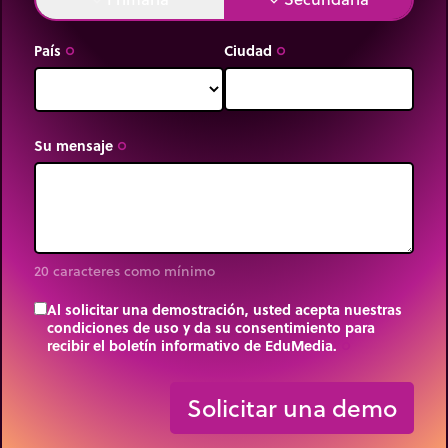
País
Ciudad
trip_origin
trip_origin
Su mensaje
trip_origin
20 caracteres como mínimo
Al solicitar una demostración, usted acepta nuestras
condiciones de uso y da su consentimiento para
recibir el boletín informativo de EduMedia.
trip_origin
Solicitar una demo