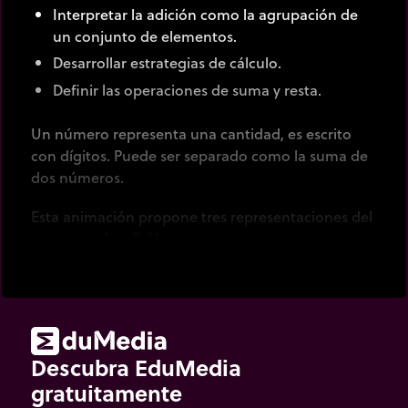
Interpretar la adición como la agrupación de
un conjunto de elementos.
Desarrollar estrategias de cálculo.
Definir las operaciones de suma y resta.
Un número representa una cantidad, es escrito
con dígitos. Puede ser separado como la suma de
dos números.
Esta animación propone tres representaciones del
concepto de adición.
Una colección de bolitas representa un todo
que puede ser dividido en dos partes.
Tres números son unidos simbólicamente
cuando el total (número azul) representa la
Descubra EduMedia
suma de dos partes (números rojos y
gratuitamente
amarillos).