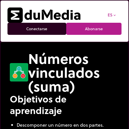
ES
expand_more
Conectarse
Abonarse
Números
vinculados
(suma)
Objetivos de
aprendizaje
Descomponer un número en dos partes.