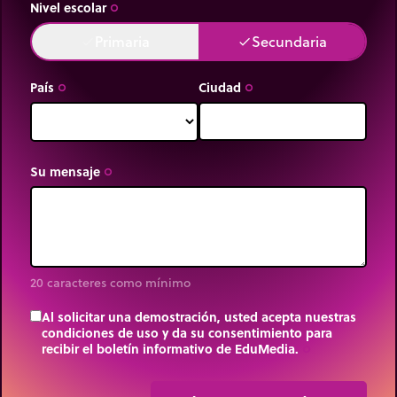
Nivel escolar
trip_origin
Primaria
Secundaria
done
done
País
Ciudad
trip_origin
trip_origin
Su mensaje
trip_origin
20 caracteres como mínimo
Al solicitar una demostración, usted acepta nuestras
condiciones de uso y da su consentimiento para
recibir el boletín informativo de EduMedia.
trip_origin