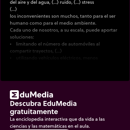
del aire y del agua, (…) ruido, (…) stress
(…)
los inconvenientes son muchos, tanto para el ser
humano como para el medio ambiente.
Cada uno de nosotros, a su escala, puede aportar
soluciones:
• limitando el número de automóviles al
compartir trayectos, (…)
• utilizando vehículos eléctricos, menos
contaminantes, (…)
• o utilizando el automóvil sólo una parte del
trayecto.
Los transportes públicos como el tren, el bus, o el
tranvía, (…) así como los transportes no
motorizados como la bicicleta o caminar, permiten
Descubra EduMedia
que nos desplacemos eficientemente en la ciudad
gratuitamente
al mismo tiempo que practicamos una actividad
La enciclopedia interactiva que da vida a las
física, beneficiosa para la salud.
ciencias y las matemáticas en el aula.
Por ello, las ciudades también deben evolucionar,