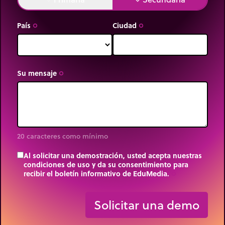
País
Ciudad
trip_origin
trip_origin
Su mensaje
trip_origin
20 caracteres como mínimo
Al solicitar una demostración, usted acepta nuestras
condiciones de uso y da su consentimiento para
recibir el boletín informativo de EduMedia.
trip_origin
Solicitar una demo