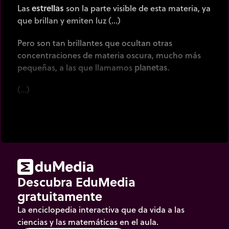
Las
estrellas
son la parte visible de esta materia, ya
que brillan y emiten luz (…)
Pero son tan brillantes que ocultan otras
concentraciones de materia oscura, mucho más
pequeñas, a las que llamamos
planetas
.
(…)
El Sol es una de las muchas estrellas de nuestra
galaxia, la “Vía Láctea” (…)
Su tamaño y brillo son más bien modestos (…)
pero es excepcional porque es
nuestra estrella
.
Descubra EduMedia
(…)
gratuitamente
Nuestro planeta, la Tierra, es el tercero de los 8
La enciclopedia interactiva que da vida a las
planetas del sistema solar.
ciencias y las matemáticas en el aula.