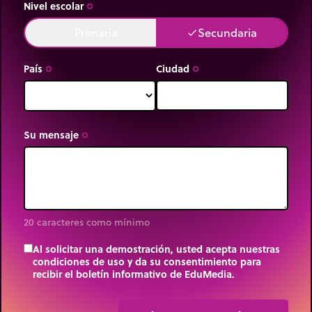
Nivel escolar
trip_origin
Primaria
Secundaria
done
done
País
Ciudad
trip_origin
trip_origin
Su mensaje
trip_origin
20 caracteres como mínimo
Al solicitar una demostración, usted acepta nuestras
condiciones de uso y da su consentimiento para
recibir el boletín informativo de EduMedia.
trip_origin