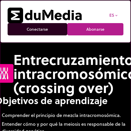
ES
expand_more
Conectarse
Abonarse
Entrecruzamient
intracromosómic
(crossing over)
bjetivos de aprendizaje
Comprender el principio de mezcla intracromosómica.
Entender cómo y por qué la meiosis es responsable de la
diversidad genética.