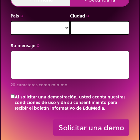
País
Ciudad
trip_origin
trip_origin
Su mensaje
trip_origin
20 caracteres como mínimo
Al solicitar una demostración, usted acepta nuestras
condiciones de uso y da su consentimiento para
recibir el boletín informativo de EduMedia.
trip_origin
Solicitar una demo