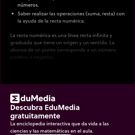
números.
Saber realizar las operaciones (suma, resta) con
la ayuda de la recta numérica.
La recta numérica es una línea recta infinita y
graduada que tiene un origen y un sentido. La
abscisa de un punto corresponde a un número
positivo o negativo.
Esta animación representa los números enteros
comprendidos entre -100 y 100.
Hacer clic
en las flechas para fijar los límites
visibles de la recta.
Descubra EduMedia
Hacer clic
en el marcador para mostrar un signo
gratuitamente
de interrogación.
La enciclopedia interactiva que da vida a las
ciencias y las matemáticas en el aula.
Desplazar
los marcadores sobre la recta.