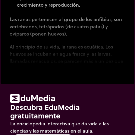
crecimiento y reproducción.
Las ranas pertenecen al grupo de los anfibios, son
vertebrados, tetrápodos (de cuatro patas) y
ovíparos (ponen huevos).
Al principio de su vida, la rana es acuática. Los
huevos se incuban en agua fresca y las larvas,
llamadas renacuajos, se parecen más a un pez que
a la rana. El renacuajo está completamente
adaptado para la vida acuática. Respira a través de
branquias y se mueve con una cola. Es herbívoro
en las primeras semanas.
Al crecer, el renacuajo se convierte en rana, un
Descubra EduMedia
animal carnívoro terrestre, que se mueve en 4
gratuitamente
patas y respira con los pulmones.
La enciclopedia interactiva que da vida a las
ciencias y las matemáticas en el aula.