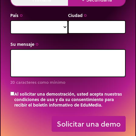
País
Ciudad
trip_origin
trip_origin
Su mensaje
trip_origin
20 caracteres como mínimo
Al solicitar una demostración, usted acepta nuestras
condiciones de uso y da su consentimiento para
recibir el boletín informativo de EduMedia.
trip_origin
Solicitar una demo