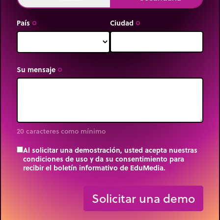
País
Ciudad
trip_origin
trip_origin
Su mensaje
trip_origin
20 caracteres como mínimo
Al solicitar una demostración, usted acepta nuestras
condiciones de uso y da su consentimiento para
recibir el boletín informativo de EduMedia.
trip_origin
Solicitar una demo