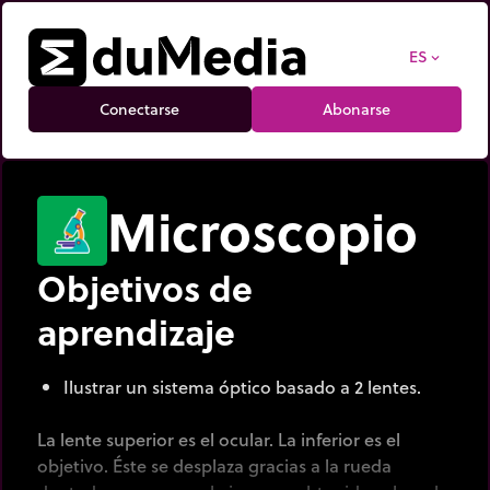
ES
expand_more
Conectarse
Abonarse
Microscopio
Objetivos de
aprendizaje
Ilustrar un sistema óptico basado a 2 lentes.
La lente superior es el ocular. La inferior es el
objetivo. Éste se desplaza gracias a la rueda