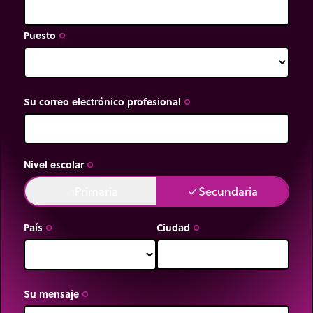
Puesto
trip_origin
Su correo electrónico profesional
trip_origin
Nivel escolar
trip_origin
Primaria
Secundaria
done
done
País
Ciudad
trip_origin
trip_origin
Su mensaje
trip_origin