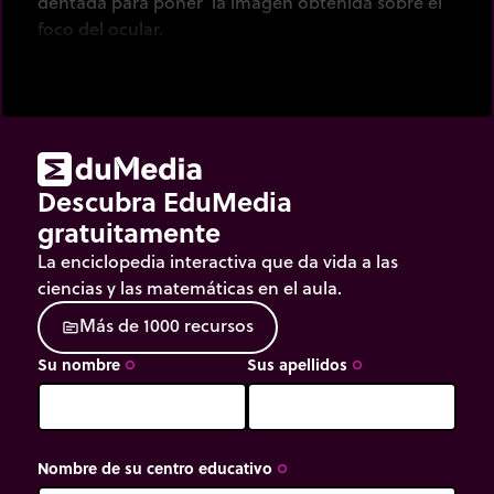
dentada para poner la imagen obtenida sobre el
foco del ocular.
Descubra EduMedia
gratuitamente
La enciclopedia interactiva que da vida a las
ciencias y las matemáticas en el aula.
M
á
s
d
e
1
0
0
0
r
e
c
u
r
s
o
s
source
Su nombre
Sus apellidos
trip_origin
trip_origin
Nombre de su centro educativo
trip_origin