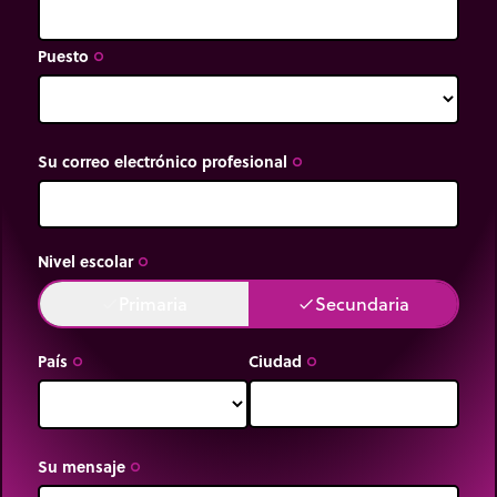
Puesto
trip_origin
Su correo electrónico profesional
trip_origin
Nivel escolar
trip_origin
Primaria
Secundaria
done
done
País
Ciudad
trip_origin
trip_origin
Su mensaje
trip_origin