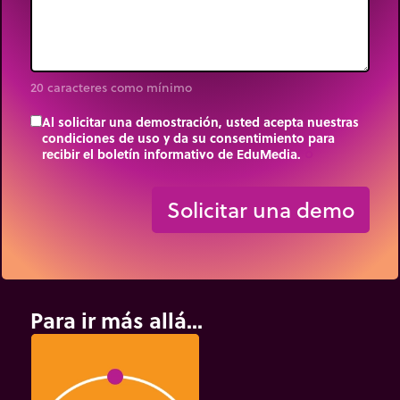
20 caracteres como mínimo
Al solicitar una demostración, usted acepta nuestras
condiciones de uso y da su consentimiento para
recibir el boletín informativo de EduMedia.
trip_origin
Solicitar una demo
Para ir más allá...