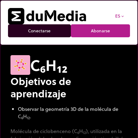
ES
expand_more
Conectarse
Abonarse
C₆H₁₂
Objetivos de
aprendizaje
Observar la geometría 3D de la molécula de
C
H
.
6
12
Molécula de ciclobenceno (C
H
), utilizada en la
6
12