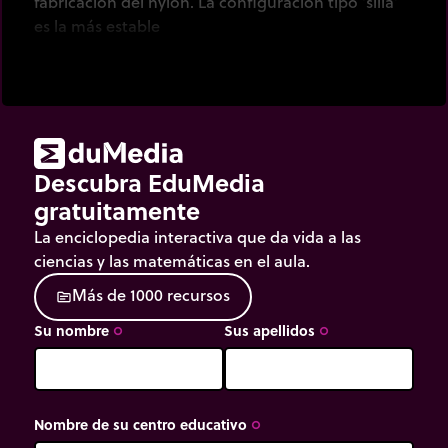
fabricación del nylon. La configuración tipo ‘silla’
es la más estable
Descubra EduMedia
gratuitamente
La enciclopedia interactiva que da vida a las
ciencias y las matemáticas en el aula.
M
á
s
d
e
1
0
0
0
r
e
c
u
r
s
o
s
source
Su nombre
Sus apellidos
trip_origin
trip_origin
Nombre de su centro educativo
trip_origin